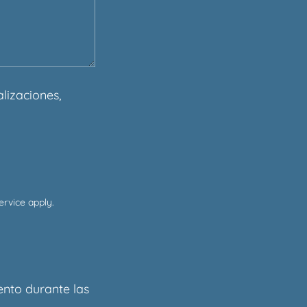
alizaciones,
ervice
apply.
ento durante las